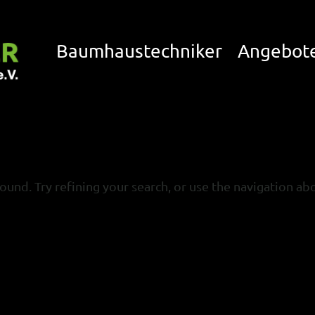
Baumhaustechniker
Angebot
und. Try refining your search, or use the navigation ab